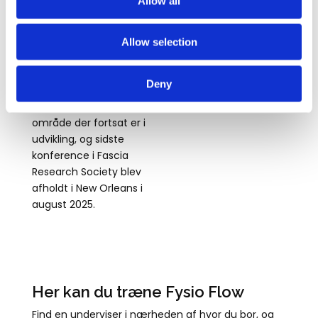
Allow all
Siden 2007 er
forskningen på fascier og
fasciesystemet taget til,
Allow selection
og dette har haft stor
betydning for den kliniske
Deny
anvendelse af denne
viden i praksis. Det er et
område der fortsat er i
udvikling, og sidste
konference i Fascia
Research Society blev
afholdt i New Orleans i
august 2025.
Her kan du træne Fysio Flow
Find en underviser i nærheden af hvor du bor, og