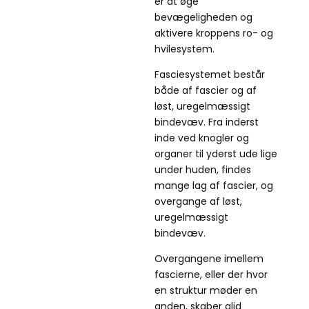
er at øge
bevægeligheden og
aktivere kroppens ro- og
hvilesystem.
Fasciesystemet består
både af fascier og af
løst, uregelmæssigt
bindevæv. Fra inderst
inde ved knogler og
organer til yderst ude lige
under huden, findes
mange lag af fascier, og
overgange af løst,
uregelmæssigt
bindevæv.
Overgangene imellem
fascierne, eller der hvor
en struktur møder en
anden, skaber glid