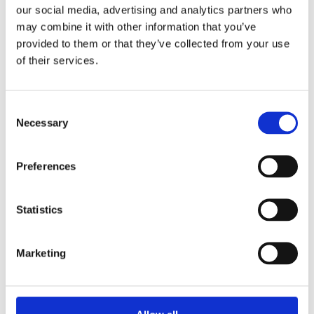
our social media, advertising and analytics partners who
may combine it with other information that you’ve
Historien
provided to them or that they’ve collected from your use
of their services.
Historien om
Fysio Flow
Consent
Necessary
Selection
Fysio Flow blev oprindeligt
Preferences
udviklet og lanceret i 2013
af fysioterapeut Pernille
Thomsen. I 2014 overtog
Statistics
fysioterapeut Elin
Solheim både kursus- og
foredragsvirksomheden
Marketing
og varemærket Fysio
Flow, og har udviklet Fysio
Flow siden.