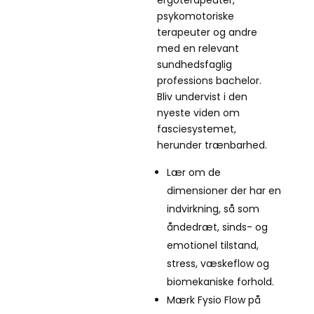
ergoterapeuter,
psykomotoriske
terapeuter og andre
med en relevant
sundhedsfaglig
professions bachelor.
Bliv undervist i den
nyeste viden om
fasciesystemet,
herunder trænbarhed.
Lær om de
dimensioner der har en
indvirkning, så som
åndedræt, sinds- og
emotionel tilstand,
stress, væskeflow og
biomekaniske forhold.
Mærk Fysio Flow på